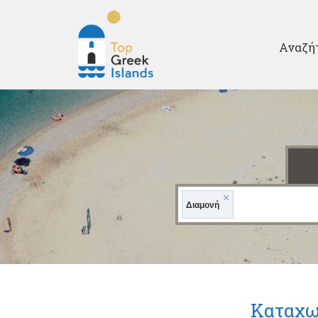
Second
Αναζή
Top
Greek
Islands
×
Διαμονή
Καταχω