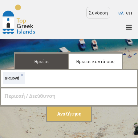
Παράκαμψη προς το
Γλώσσε
ελ
en
Σύνδεση
κυρίως περιεχόμενο
Top
Greek
Islands
Βρείτε
Βρείτε κοντά σας
×
Διαμονή
Περιοχή / Διεύθυνση