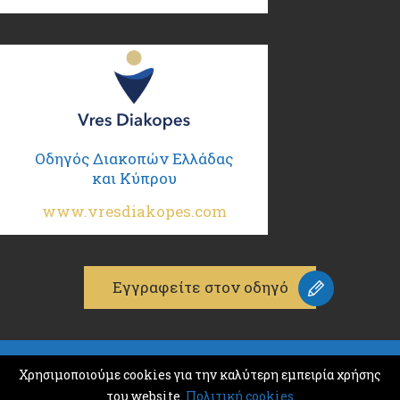
Οδηγός Διακοπών Ελλάδας
και Κύπρου
www.vresdiakopes.com
Εγγραφείτε στον οδηγό
© 2026
Χρησιμοποιούμε cookies για την καλύτερη εμπειρία χρήσης
K & M ADVERTISING
του website.
Πολιτική cookies