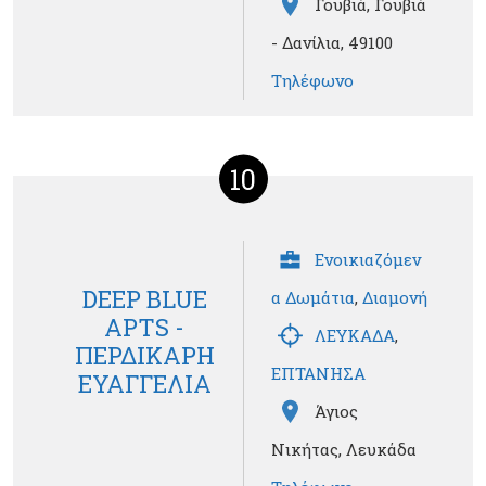
Γουβιά, Γουβιά
- Δανίλια, 49100
Τηλέφωνο
10
Ενοικιαζόμεν
DEEP BLUE
α Δωμάτια
,
Διαμονή
APTS -
ΛΕΥΚΑΔΑ
,
ΠΕΡΔΙΚΑΡΗ
ΕΠΤΑΝΗΣΑ
ΕΥΑΓΓΕΛΙΑ
Άγιος
Νικήτας, Λευκάδα