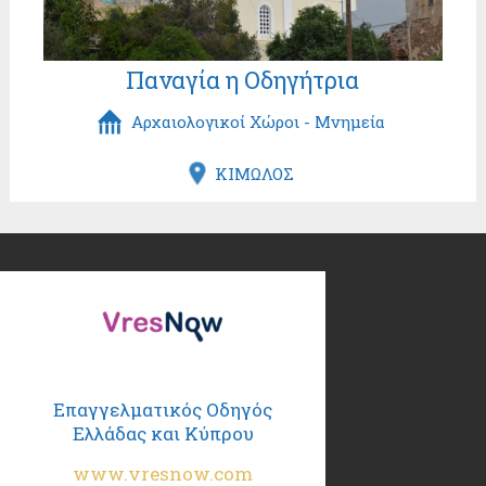
Παναγία η Οδηγήτρια
Αρχαιολογικοί Χώροι - Μνημεία
ΚΙΜΩΛΟΣ
Επαγγελματικός Οδηγός
Ελλάδας και Κύπρου
www.vresnow.com