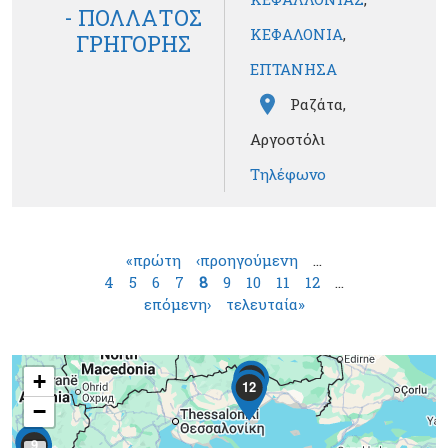
- ΠΟΛΛΑΤΟΣ
ΚΕΦΑΛΟΝΙΑ
,
ΓΡΗΓΟΡΗΣ
ΕΠΤΑΝΗΣΑ
Ραζάτα,
Αργοστόλι
Τηλέφωνο
Σελίδες
«πρώτη
‹προηγούμενη
…
4
5
6
7
8
9
10
11
12
…
επόμενη›
τελευταία»
3
+
12
−
4
9