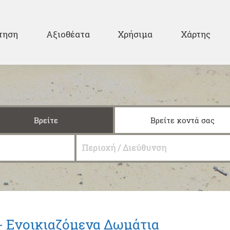
Παράκαμψη προς το
κυρίως περιεχόμενο
ary
τηση
Αξιοθέατα
Χρήσιμα
Χάρτης
Βρείτε
Βρείτε κοντά σας
Περιοχή / Διεύθυνση
-
Ενοικιαζόμενα Δωμάτια