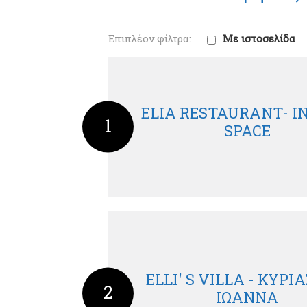
Με ιστοσελίδα
ELIA RESTAURANT- 
1
SPACE
ELLI' S VILLA - ΚΥΡ
2
ΙΩΑΝΝΑ