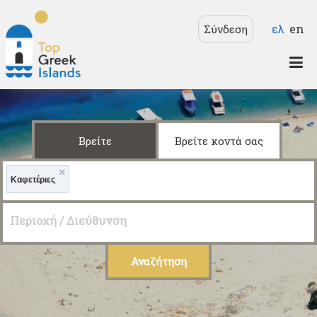
Παράκαμψη προς το
Γλώσσε
ελ
en
Σύνδεση
κυρίως περιεχόμενο
Top
Greek
Islands
Βρείτε
Βρείτε κοντά σας
×
Καφετέριες
Περιοχή / Διεύθυνση