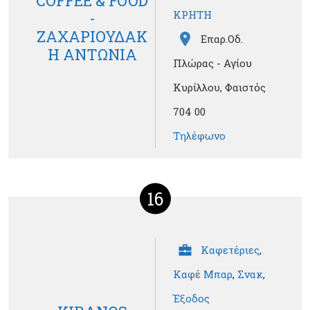
COFFEE & FOOD
ΚΡΗΤΗ
-
ΖΑΧΑΡΙΟΥΔΑΚ
Επαρ.Οδ.
Η ΑΝΤΩΝΙΑ
Πλώρας - Αγίου
Κυρίλλου, Φαιστός
704 00
Τηλέφωνο
16
Καφετέριες
,
Καφέ Μπαρ
,
Σνακ
,
Έξοδος