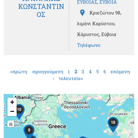
ΕΥΒΟΙΑΣ
,
ΕΥΒΟΙΑ
ΚΩΝΣΤΑΝΤΙΝ
Κριεζώτου 98,
ΟΣ
λιμάνι Καρύστου,
Κάρυστος, Εύβοια
Τηλέφωνο
Σελίδες
«πρώτη
‹προηγούμενη
1
2
3
4
5
6
επόμενη
›
τελευταία»
+
10
−
18
R
9