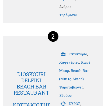
Άνδρος
Τηλέφωνο
2
Εστιατόρια
,
Καφετέριες
,
Καφέ
Μπαρ
,
Beach Bar
DIOSKOURI
(Μπιτς-Μπαρ)
,
DELFINI
BEACH BAR
Ψαροταβέρνες
,
RESTAURANT
Έξοδος
-
ΣΥΡΟΣ
,
ΚΩΣΤΑΚΙΩΤΗΣ