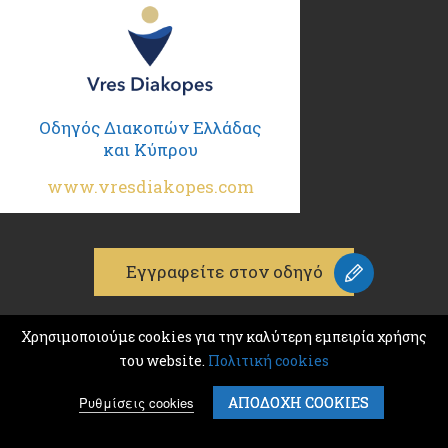
Οδηγός Διακοπών Ελλάδας
και Κύπρου
www.vresdiakopes.com
Εγγραφείτε στον οδηγό
Χρησιμοποιούμε cookies για την καλύτερη εμπειρία χρήσης
του website.
Πολιτική cookies
© 2026
K & M ADVERTISING
Ρυθμίσεις cookies
ΑΠΟΔΟΧΗ COOKIES
ΑΡΙΘΜΟΣ Γ.Ε.Μ.Η.: 132386501000
Σχετικά