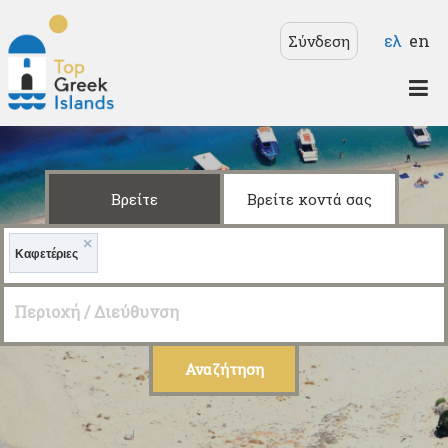
Παράκαμψη προς το
Γλώσσε
ελ
en
Σύνδεση
κυρίως περιεχόμενο
Top
Greek
Islands
Βρείτε
Βρείτε κοντά σας
×
Καφετέριες
Περιοχή / Διεύθυνση