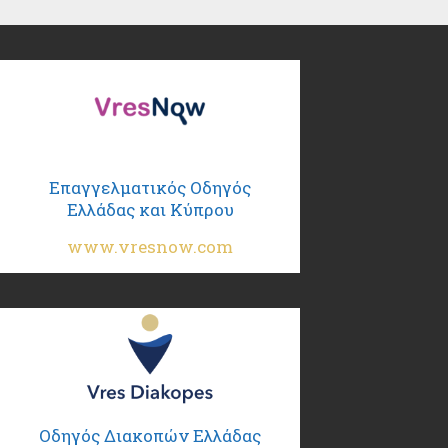
Επαγγελματικός Οδηγός
Ελλάδας και Κύπρου
www.vresnow.com
Οδηγός Διακοπών Ελλάδας