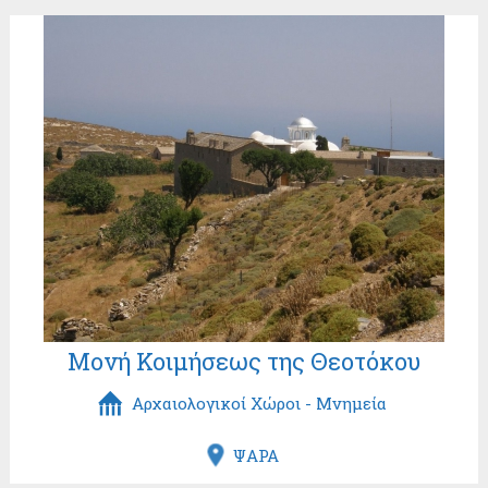
Μονή Κοιμήσεως της Θεοτόκου
Αρχαιολογικοί Χώροι - Μνημεία
ΨΑΡΑ