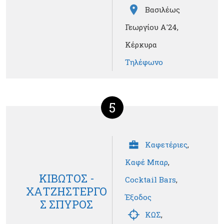
Βασιλέως
Γεωργίου Α'24,
Κέρκυρα
Τηλέφωνο
5
Καφετέριες
,
Καφέ Μπαρ
,
ΚΙΒΩΤΟΣ -
Cocktail Bars
,
ΧΑΤΖΗΣΤΕΡΓΟ
Έξοδος
Σ ΣΠΥΡΟΣ
ΚΩΣ
,