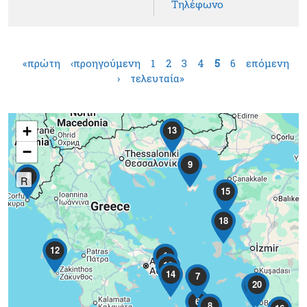
Τηλέφωνο
Σελίδες
«πρώτη
‹προηγούμενη
1
2
3
4
5
6
επόμενη
›
τελευταία»
+
13
−
9
4
R
15
18
12
1
10
2
14
7
20
5
6
8