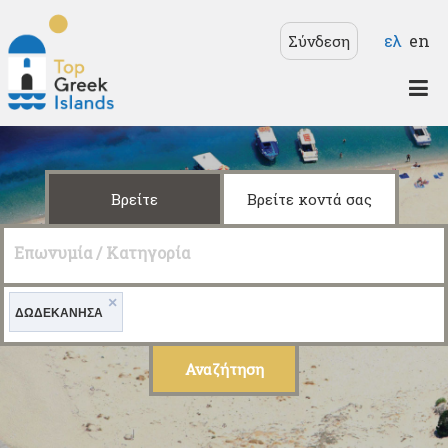
Παράκαμψη προς το
Γλώσσε
ελ
en
Σύνδεση
κυρίως περιεχόμενο
Top
Greek
Islands
Βρείτε
Βρείτε κοντά σας
Επωνυμία / Κατηγορία
×
ΔΩΔΕΚΑΝΗΣΑ