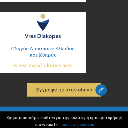
Οδηγός Διακοπών Ελλάδας
και Κύπρου
www.vresdiakopes.com
Εγγραφείτε στον οδηγό
© 2026
Χρησιμοποιούμε cookies για την καλύτερη εμπειρία χρήσης
K & M ADVERTISING
του website.
Πολιτική cookies