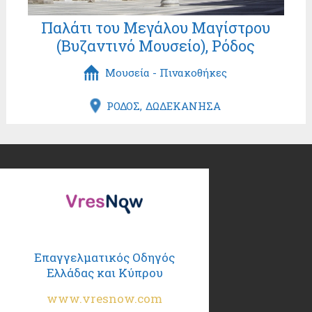
Παλάτι του Μεγάλου Μαγίστρου
(Βυζαντινό Μουσείο), Ρόδος
Μουσεία - Πινακοθήκες
ΡΟΔΟΣ
ΔΩΔΕΚΑΝΗΣΑ
Επαγγελματικός Οδηγός
Ελλάδας και Κύπρου
www.vresnow.com