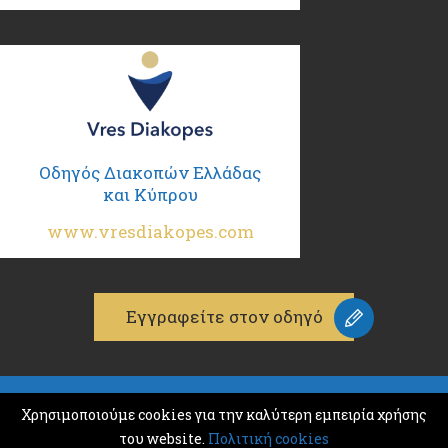
Οδηγός Διακοπών Ελλάδας
και Κύπρου
www.vresdiakopes.com
Εγγραφείτε στον οδηγό
© 2026
Χρησιμοποιούμε cookies για την καλύτερη εμπειρία χρήσης
K & M ADVERTISING
του website.
Πολιτική cookies