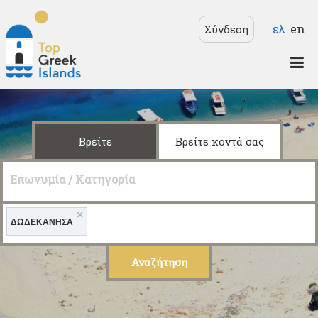
Παράκαμψη προς το
Γλώσσε
ελ
en
Σύνδεση
κυρίως περιεχόμενο
Top
Greek
Islands
Βρείτε
Βρείτε κοντά σας
Επωνυμία / Κατηγορία
×
ΔΩΔΕΚΑΝΗΣΑ