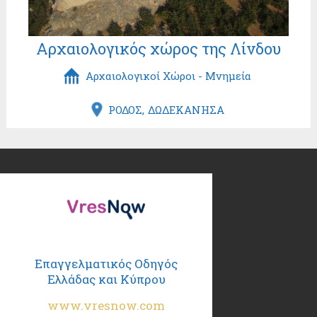
Αρχαιολογικός χώρος της Λίνδου
Αρχαιολογικοί Χώροι - Μνημεία
ΡΟΔΟΣ
ΔΩΔΕΚΑΝΗΣΑ
Επαγγελματικός Οδηγός
Ελλάδας και Κύπρου
www.vresnow.com