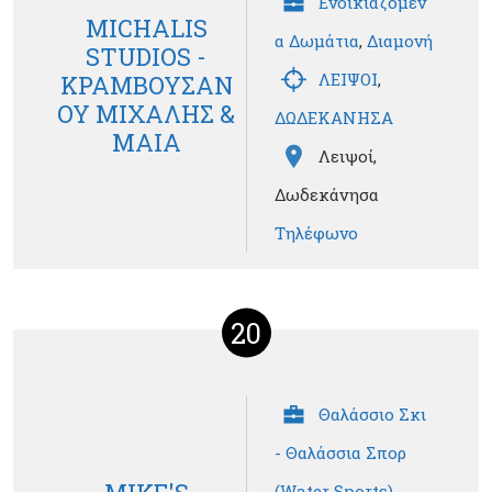
Ενοικιαζόμεν
MICHALIS
α Δωμάτια
,
Διαμονή
STUDIOS -
ΛΕΙΨΟΙ
,
ΚΡΑΜΒΟΥΣΑΝ
ΟΥ ΜΙΧΑΛΗΣ &
ΔΩΔΕΚΑΝΗΣΑ
ΜΑΙΑ
Λειψοί,
Δωδεκάνησα
Τηλέφωνο
20
Θαλάσσιο Σκι
- Θαλάσσια Σπορ
(Water Sports)
,