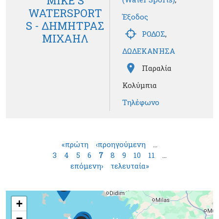
MIKE'S
WATERSPORT
Έξοδος
S - ΔΗΜΗΤΡΑΣ
ΡΟΔΟΣ
,
ΜΙΧΑΗΛ
ΔΩΔΕΚΑΝΗΣΑ
Παραλία
Κολύμπια
Τηλέφωνο
Σελίδες
«πρώτη
‹προηγούμενη
…
3
4
5
6
7
8
9
10
11
…
επόμενη›
τελευταία»
12
13
19
+
−