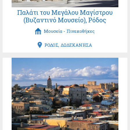
Παλάτι του Μεγάλου Μαγίστρου
(Βυζαντινό Μουσείο), Ρόδος
Μουσεία - Πινακοθήκες
ΡΟΔΟΣ
ΔΩΔΕΚΑΝΗΣΑ