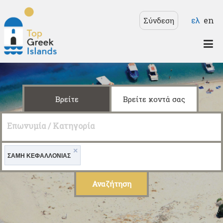
Παράκαμψη προς το
Γλώσσε
ελ
en
Σύνδεση
κυρίως περιεχόμενο
Top
Greek
Islands
Βρείτε
Βρείτε κοντά σας
Επωνυμία / Κατηγορία
×
ΣΑΜΗ ΚΕΦΑΛΛΟΝΙΑΣ