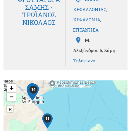
ΣΑΜΗΣ -
ΚΕΦΑΛΛΟΝΙΑΣ
,
ΤΡΩΪΑΝΟΣ
ΚΕΦΑΛΟΝΙΑ
,
ΝΙΚΟΛΑΟΣ
ΕΠΤΑΝΗΣΑ
Μ.
Αλεξάνδρου 5, Σάμη
Τηλέφωνο
+
4
13
10
14
5
−
R
11