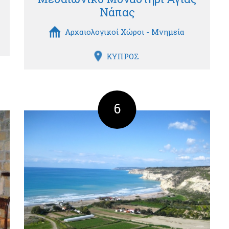
Νάπας
Αρχαιολογικοί Χώροι - Μνημεία
ΚΥΠΡΟΣ
6