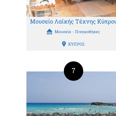
Μουσείο Λαϊκής Τέχνης Κύπρο
Μουσεία - Πινακοθήκες
ΚΥΠΡΟΣ
7