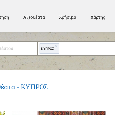
Παράκαμψη προς το
κυρίως περιεχόμενο
ary
τηση
Αξιοθέατα
Χρήσιμα
Χάρτης
×
θέατου
ΚΥΠΡΟΣ
έατα -
ΚΥΠΡΟΣ