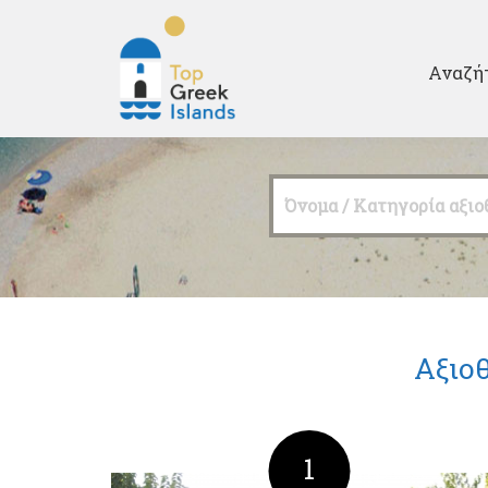
Second
Αναζή
Top
Greek
Όνομα / Κατηγορία αξιο
Islands
Αξιοθ
1