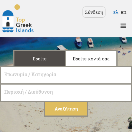
Παράκαμψη προς το
Γλώσσε
ελ
en
Σύνδεση
κυρίως περιεχόμενο
Top
Greek
Islands
Βρείτε
Βρείτε κοντά σας
Επωνυμία / Κατηγορία
Περιοχή / Διεύθυνση