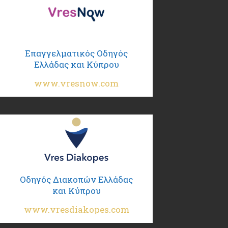
Επαγγελματικός Οδηγός
Ελλάδας και Κύπρου
www.vresnow.com
Οδηγός Διακοπών Ελλάδας
και Κύπρου
www.vresdiakopes.com