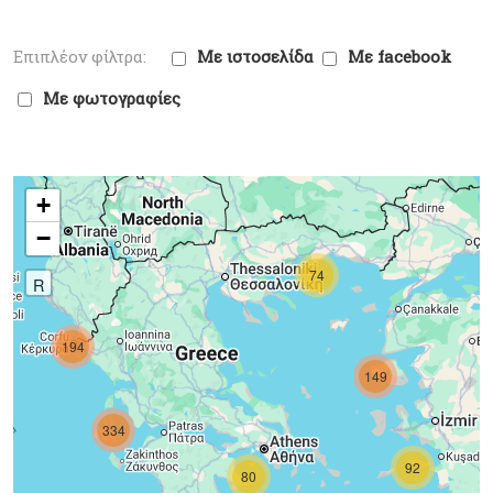
Με ιστοσελίδα
Με facebook
Με φωτογραφίες
+
−
74
R
194
149
334
92
80