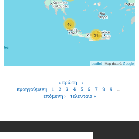
46
31
Leaflet
| Map data ©
Google
Σελίδες
« πρώτη
‹
προηγούμενη
1
2
3
4
5
6
7
8
9
…
επόμενη ›
τελευταία »