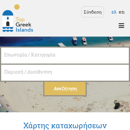
Παράκαμψη προς το
Γλώσσε
ελ
en
Σύνδεση
κυρίως περιεχόμενο
Top
Greek
Επωνυμία / Κατηγορία
Islands
Περιοχή / Διεύθυνση
Χάρτης καταχωρήσεων