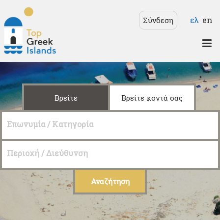
Παράκαμψη προς το
Γλώσσ
ελ
en
Σύνδεση
κυρίως περιεχόμενο
Top
Greek
Islands
Βρείτε
Βρείτε κοντά σας
Επωνυμία / Κατηγορία
Περιοχή / Διεύθυνση