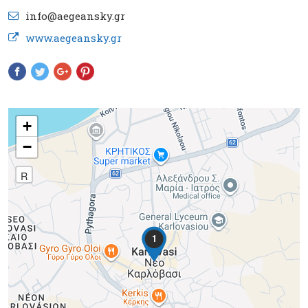
info@aegeansky.gr
www.aegeansky.gr
+
−
R
1