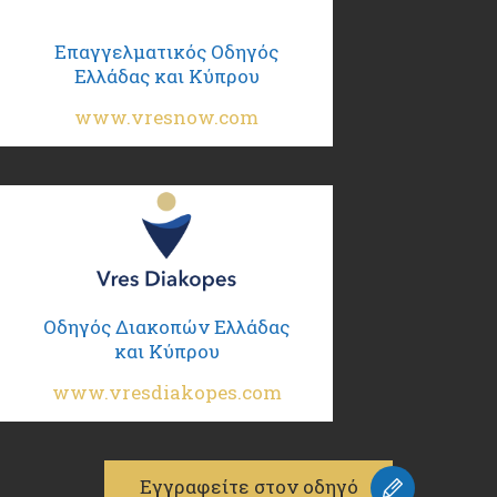
Επαγγελματικός Οδηγός
Ελλάδας και Κύπρου
www.vresnow.com
Οδηγός Διακοπών Ελλάδας
και Κύπρου
www.vresdiakopes.com
Εγγραφείτε στον οδηγό