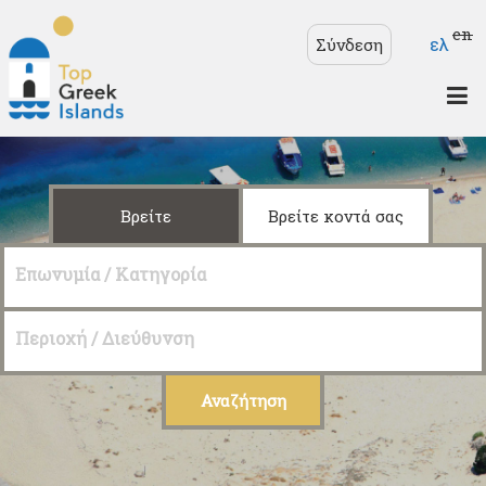
Παράκαμψη προς το
Γλώσσ
en
ελ
Σύνδεση
κυρίως περιεχόμενο
Top
Greek
Islands
Βρείτε
Βρείτε κοντά σας
Επωνυμία / Κατηγορία
Περιοχή / Διεύθυνση