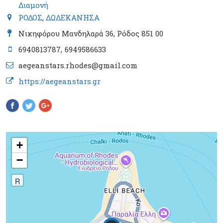
Διαμονή
ΡΟΔΟΣ
,
ΔΩΔΕΚΑΝΗΣΑ
Νικηφόρου Μανδηλαρά 36, Ρόδος 851 00
6940813787
6949586633
aegeanstars.rhodes@gmail.com
https://aegeanstars.gr
Pinterest
+
−
R