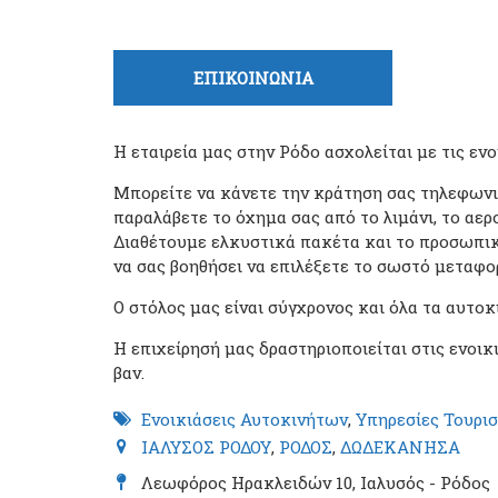
Tabs group καταχώρησης
ΕΠΙΚΟΙΝΩΝΙΑ
(ενεργή
καρτέλα)
Η εταιρεία μας στην Ρόδο ασχολείται με τις εν
Μπορείτε να κάνετε την κράτηση σας τηλεφωνικ
παραλάβετε το όχημα σας από το λιμάνι, το αερ
Διαθέτουμε ελκυστικά πακέτα και το προσωπικό
να σας βοηθήσει να επιλέξετε το σωστό μεταφο
Ο στόλος μας είναι σύγχρονος και όλα τα αυτοκ
Η επιχείρησή μας δραστηριοποιείται στις ενοικ
βαν.
Ενοικιάσεις Αυτοκινήτων
,
Υπηρεσίες Τουρι
ΙΑΛΥΣΟΣ ΡΟΔΟΥ
,
ΡΟΔΟΣ
,
ΔΩΔΕΚΑΝΗΣΑ
Λεωφόρος Ηρακλειδών 10, Ιαλυσός - Ρόδος