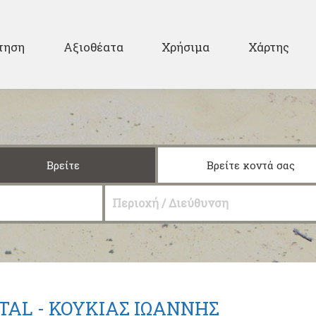
Παράκαμψη προς το
κυρίως περιεχόμενο
ary
τηση
Αξιοθέατα
Χρήσιμα
Χάρτης
Βρείτε
Βρείτε κοντά σας
Περιοχή / Διεύθυνση
TAL - ΚΟΥΚΙΑΣ ΙΩΑΝΝΗΣ