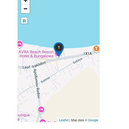
+
−
R
1
Leaflet
| Map data ©
Google