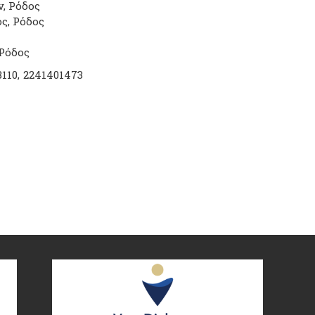
ν, Ρόδος
ός, Ρόδος
 Ρόδος
3110
2241401473