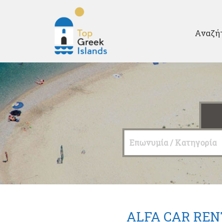
Second
Αναζή
Top
Greek
Islands
Επωνυμία / Κατηγορία
ALFA CAR REN