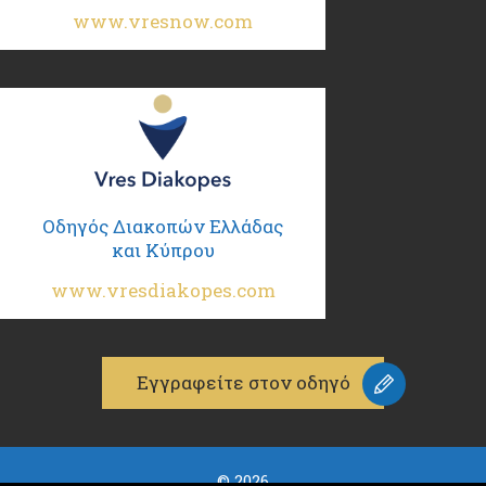
www.vresnow.com
Οδηγός Διακοπών Ελλάδας
και Κύπρου
www.vresdiakopes.com
Εγγραφείτε στον οδηγό
© 2026