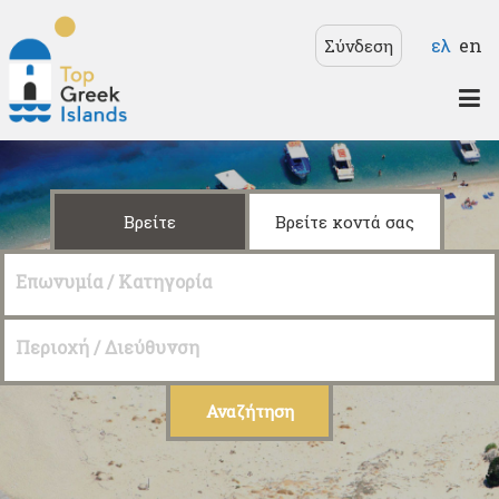
Παράκαμψη προς το
Γλώσσ
ελ
en
Σύνδεση
κυρίως περιεχόμενο
Top
Greek
Islands
Βρείτε
Βρείτε κοντά σας
Επωνυμία / Κατηγορία
Περιοχή / Διεύθυνση