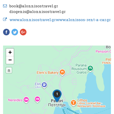
book@alonnisostravel.gr
diogenis@alonnisostravel.gr
www.alonnisostravel.gr
www.alonissos-rent-a-car.gr
Pinterest
+
−
R
1