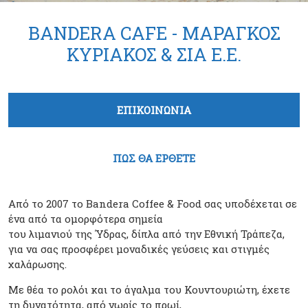
BANDERA CAFE - ΜΑΡΑΓΚΟΣ
ΚΥΡΙΑΚΟΣ & ΣΙΑ Ε.Ε.
Tabs group καταχώρησης
ΕΠΙΚΟΙΝΩΝΙΑ
(ενεργή καρτέλα)
ΠΩΣ ΘΑ ΕΡΘΕΤΕ
Από το 2007 το Bandera Coffee & Food σας υποδέχεται σε
ένα από τα ομορφότερα σημεία
του λιμανιού της Ύδρας, δίπλα από την Εθνική Τράπεζα,
για να σας προσφέρει μοναδικές γεύσεις και στιγμές
χαλάρωσης.
Με θέα το ρολόι και το άγαλμα του Κουντουριώτη, έχετε
τη δυνατότητα, από νωρίς το πρωί,