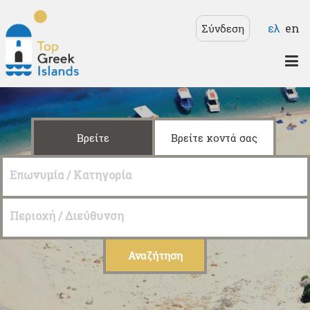
Παράκαμψη προς το
Γλώσσ
ελ
en
Σύνδεση
κυρίως περιεχόμενο
Top
Greek
Islands
Βρείτε
Βρείτε κοντά σας
Επωνυμία / Κατηγορία
Περιοχή / Διεύθυνση