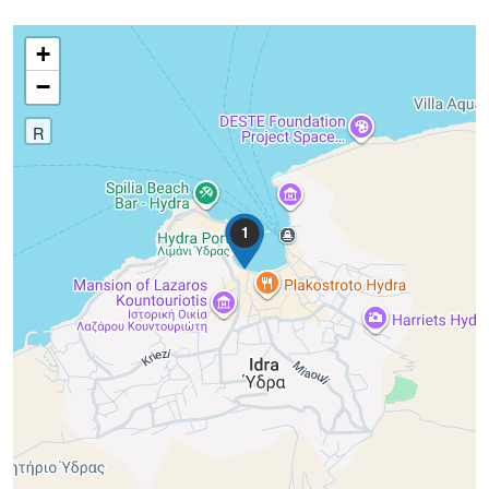
+
−
R
1