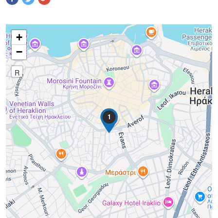
+
−
R
1