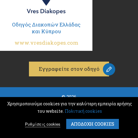
Οδηγός Διακοπών Ελλάδας
και Κύπρου
www.vresdiakopes.com
Εγγραφείτε στον οδηγό
© 2026
K & M ADVERTISING
Χρησιμοποιούμε cookies για την καλύτερη εμπειρία χρήσης
ΑΡΙΘΜΟΣ Γ.Ε.Μ.Η.: 132386501000
του website.
Πολιτική cookies
Σχετικά
Όροι & Προϋποθέσεις
Ρυθμίσεις cookies
ΑΠΟΔΟΧΗ COOKIES