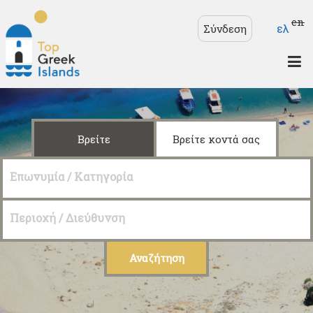
Παράκαμψη προς το
Γλώσσ
en
ελ
Σύνδεση
κυρίως περιεχόμενο
Top
Greek
Islands
Βρείτε
Βρείτε κοντά σας
Επωνυμία / Κατηγορία
Περιοχή / Διεύθυνση