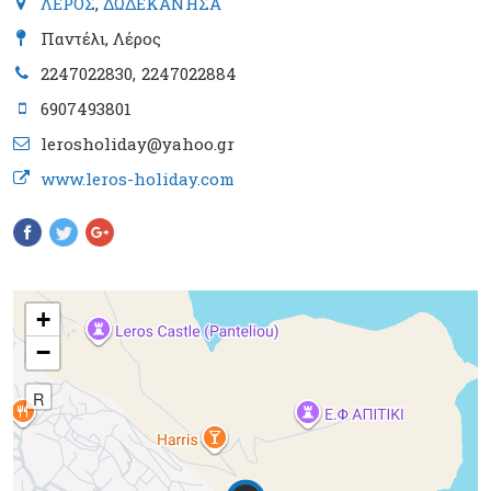
ΛΕΡΟΣ
,
ΔΩΔΕΚΑΝΗΣΑ
Παντέλι, Λέρος
2247022830
2247022884
6907493801
lerosholiday@yahoo.gr
www.leros-holiday.com
Pinterest
+
−
R