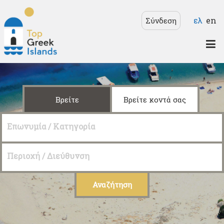
Παράκαμψη προς το
Γλώσσ
ελ
en
Σύνδεση
κυρίως περιεχόμενο
Top
Greek
Islands
Βρείτε
Βρείτε κοντά σας
Επωνυμία / Κατηγορία
Περιοχή / Διεύθυνση