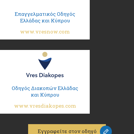
Επαγγελματικός Οδηγός
Ελλάδας και Κύπρου
www.vresnow.com
Οδηγός Διακοπών Ελλάδας
και Κύπρου
www.vresdiakopes.com
Εγγραφείτε στον οδηγό