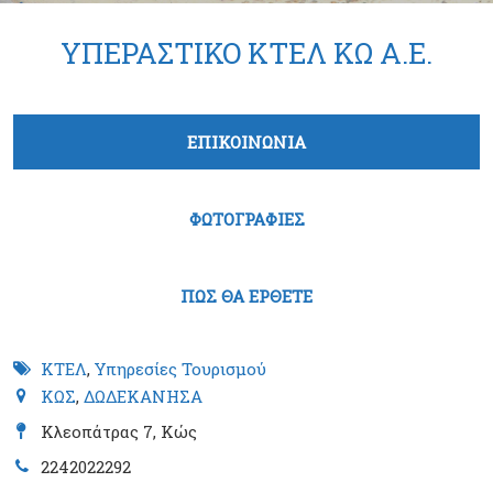
ΥΠΕΡΑΣΤΙΚΟ ΚΤΕΛ ΚΩ Α.Ε.
Tabs group καταχώρησης
ΕΠΙΚΟΙΝΩΝΙΑ
(ενεργή καρτέλα)
ΦΩΤΟΓΡΑΦΙΕΣ
ΠΩΣ ΘΑ ΕΡΘΕΤΕ
ΚΤΕΛ
,
Υπηρεσίες Τουρισμού
ΚΩΣ
,
ΔΩΔΕΚΑΝΗΣΑ
Κλεοπάτρας 7, Κώς
2242022292