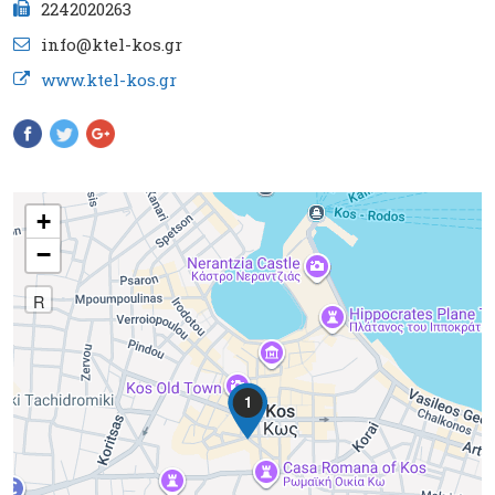
2242020263
info@ktel-kos.gr
www.ktel-kos.gr
Pinterest
+
−
R
1