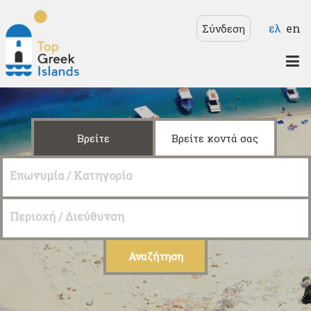
Παράκαμψη προς το
Γλώσσ
ελ
en
Σύνδεση
κυρίως περιεχόμενο
Top
Greek
Islands
Βρείτε
Βρείτε κοντά σας
Επωνυμία / Κατηγορία
Περιοχή / Διεύθυνση