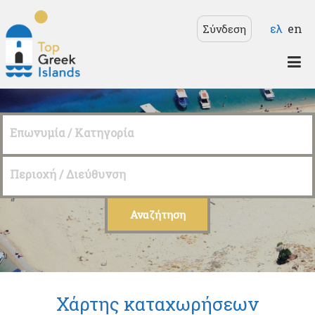
Παράκαμψη προς το
Γλώσσε
ελ
en
Σύνδεση
κυρίως περιεχόμενο
Top
Greek
Επωνυμία / Κατηγορία
Islands
Περιοχή / Διεύθυνση
Χάρτης καταχωρήσεων