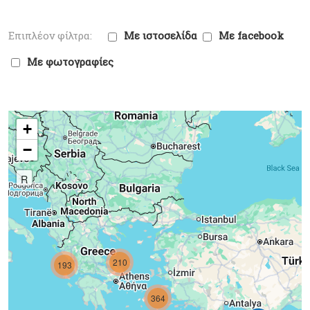
Με ιστοσελίδα
Με facebook
Με φωτογραφίες
+
−
R
210
193
364