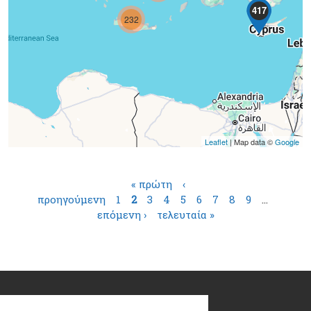
417
232
Leaflet
| Map data ©
Google
Σελίδες
« πρώτη
‹
προηγούμενη
1
2
3
4
5
6
7
8
9
…
επόμενη ›
τελευταία »