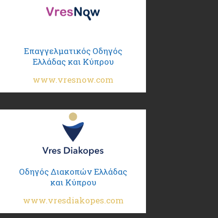
Επαγγελματικός Οδηγός
Ελλάδας και Κύπρου
www.vresnow.com
Οδηγός Διακοπών Ελλάδας
και Κύπρου
www.vresdiakopes.com