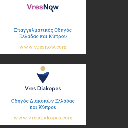
Επαγγελματικός Οδηγός
Ελλάδας και Κύπρου
www.vresnow.com
Οδηγός Διακοπών Ελλάδας
και Κύπρου
www.vresdiakopes.com