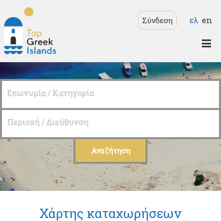
Παράκαμψη προς το
Γλώσσε
ελ
en
Σύνδεση
κυρίως περιεχόμενο
Top
Greek
Επωνυμία / Κατηγορία
Islands
Περιοχή / Διεύθυνση
Χάρτης καταχωρήσεων