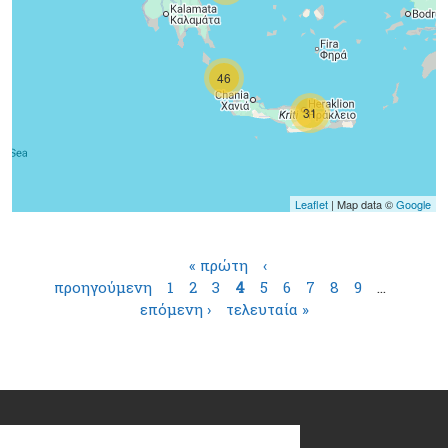
46
31
Leaflet
| Map data ©
Google
Σελίδες
« πρώτη
‹
προηγούμενη
1
2
3
4
5
6
7
8
9
…
επόμενη ›
τελευταία »