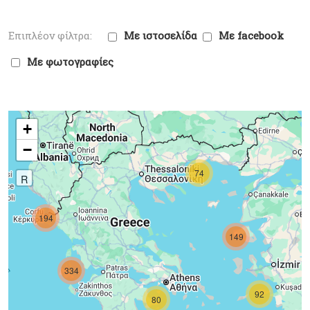
Με ιστοσελίδα
Με facebook
Με φωτογραφίες
+
−
74
R
194
149
334
92
80