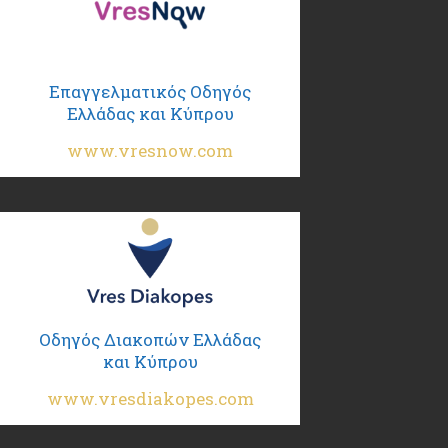
Επαγγελματικός Οδηγός
Ελλάδας και Κύπρου
www.vresnow.com
Οδηγός Διακοπών Ελλάδας
και Κύπρου
www.vresdiakopes.com