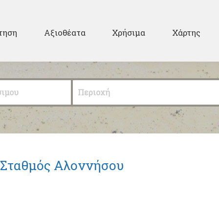
Παράκαμψη προς το
κυρίως περιεχόμενο
ary
τηση
Αξιοθέατα
Χρήσιμα
Χάρτης
σιμου
Περιοχή
 Σταθμός Αλοννήσου