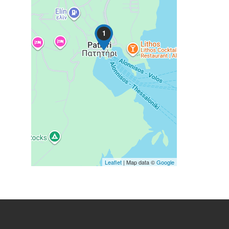
1
Leaflet
| Map data ©
Google