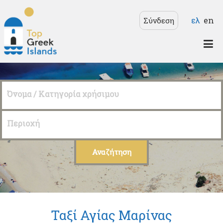
Παράκαμψη προς το
Γλώσσε
ελ
en
Σύνδεση
κυρίως περιεχόμενο
Top
Greek
Όνομα / Κατηγορία χρήσιμου
Islands
Περιοχή
Ταξί Αγίας Μαρίνας