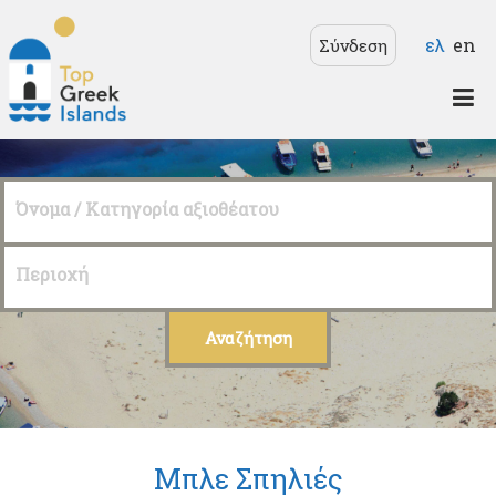
Παράκαμψη προς το
Γλώσσε
ελ
en
Σύνδεση
κυρίως περιεχόμενο
Top
Greek
Όνομα / Κατηγορία αξιοθέατου
Islands
Περιοχή
Μπλε Σπηλιές