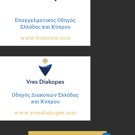
Επαγγελματικός Οδηγός
Ελλάδας και Κύπρου
www.vresnow.com
Οδηγός Διακοπών Ελλάδας
και Κύπρου
www.vresdiakopes.com