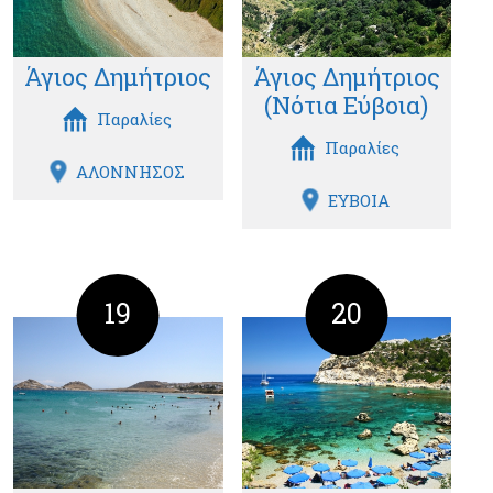
Άγιος Δημήτριος
Άγιος Δημήτριος
(Νότια Εύβοια)
Παραλίες
Παραλίες
ΑΛΟΝΝΗΣΟΣ
ΕΥΒΟΙΑ
19
20