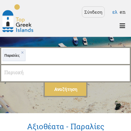
Παράκαμψη προς το
Γλώσσε
ελ
en
Σύνδεση
κυρίως περιεχόμενο
Top
Greek
×
Islands
Παραλίες
Περιοχή
Αξιοθέατα -
Παραλίες