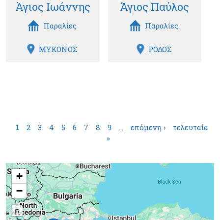
Άγιος Ιωάννης
Άγιος Παύλος
Παραλίες
Παραλίες
ΜΥΚΟΝΟΣ
ΡΟΔΟΣ
Σελίδες
1
2
3
4
5
6
7
8
9
…
επόμενη ›
τελευταία
»
+
−
R