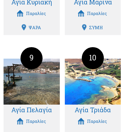
Αγία Κυριακή
Αγία Μαρίνα
Παραλίες
Παραλίες
ΨΑΡΑ
ΣΥΜΗ
9
10
Αγία Πελαγία
Αγία Τριάδα
Παραλίες
Παραλίες