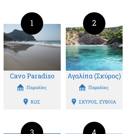
1
2
Cavo Paradiso
Αγαλίπα (Σκύρος)
Παραλίες
Παραλίες
ΚΩΣ
ΣΚΥΡΟΣ
ΕΥΒΟΙΑ
3
4