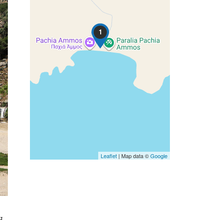
1
Leaflet
| Map data ©
Google
Η