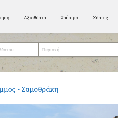
Παράκαμψη προς το
κυρίως περιεχόμενο
ary
τηση
Αξιοθέατα
Χρήσιμα
Χάρτης
θέατου
Περιοχή
μμος - Σαμοθράκη