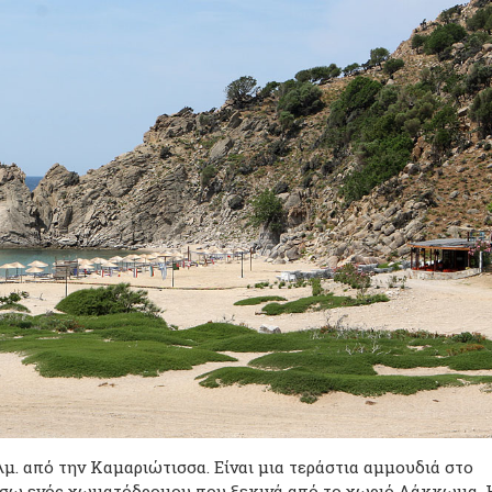
λμ. από την Καμαριώτισσα. Είναι μια τεράστια αμμουδιά στο
μέσω ενός χωματόδρομου που ξεκινά από το χωριό Λάκκωμα. 