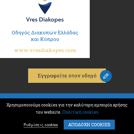
Οδηγός Διακοπών Ελλάδας
και Κύπρου
www.vresdiakopes.com
Εγγραφείτε στον οδηγό
© 2026
Χρησιμοποιούμε cookies για την καλύτερη εμπειρία χρήσης
K & M ADVERTISING
του website.
Πολιτική cookies
ΑΡΙΘΜΟΣ Γ.Ε.Μ.Η.: 132386501000
Σχετικά
Ρυθμίσεις cookies
ΑΠΟΔΟΧΗ COOKIES
Όροι & Προϋποθέσεις