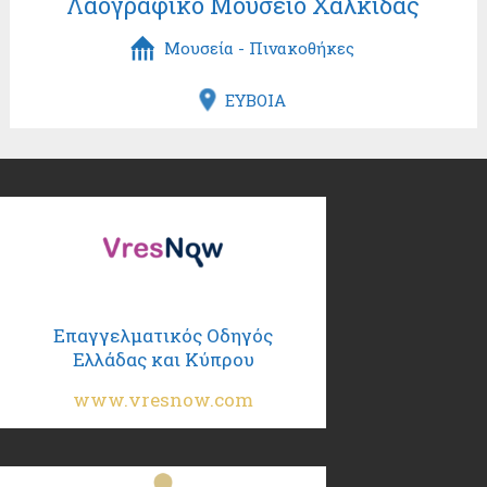
Λαογραφικό Μουσείο Χαλκίδας
Μουσεία - Πινακοθήκες
ΕΥΒΟΙΑ
Επαγγελματικός Οδηγός
Ελλάδας και Κύπρου
www.vresnow.com