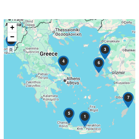
+
−
2
3
R
4
6
7
5
1