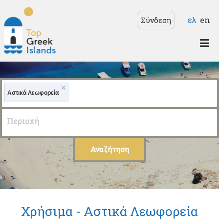
Παράκαμψη προς το
Γλώσσε
ελ
en
Σύνδεση
κυρίως περιεχόμενο
Top
Greek
×
Islands
Αστικά Λεωφορεία
Περιοχή
Χρήσιμα -
Αστικά Λεωφορεία