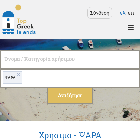
Παράκαμψη προς το
Γλώσσε
ελ
en
Σύνδεση
κυρίως περιεχόμενο
Top
Greek
Όνομα / Κατηγορία χρήσιμου
Islands
×
ΨΑΡΑ
Χρήσιμα -
ΨΑΡΑ