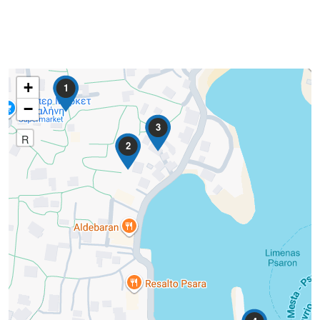
+
1
−
3
R
2