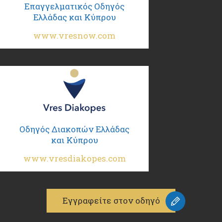
Επαγγελματικός Οδηγός
Ελλάδας και Κύπρου
www.vresnow.com
Οδηγός Διακοπών Ελλάδας
και Κύπρου
www.vresdiakopes.com
Εγγραφείτε στον οδηγό