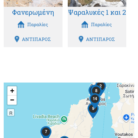
Φανερωμένη
Ψαραλυκές 1 και 2
Παραλίες
Παραλίες
ΑΝΤΙΠΑΡΟΣ
ΑΝΤΙΠΑΡΟΣ
2
+
6
1
5
8
14
−
9
R
7