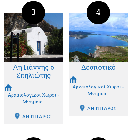
3
4
Άη Γιάννης ο
Δεσποτικό
Σπηλιώτης
Αρχαιολογικοί Χώροι -
Μνημεία
Αρχαιολογικοί Χώροι -
Μνημεία
ΑΝΤΙΠΑΡΟΣ
ΑΝΤΙΠΑΡΟΣ