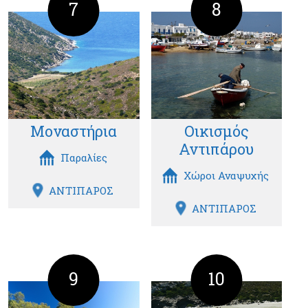
7
8
Μοναστήρια
Οικισμός
Αντιπάρου
Παραλίες
Χώροι Αναψυχής
ΑΝΤΙΠΑΡΟΣ
ΑΝΤΙΠΑΡΟΣ
9
10