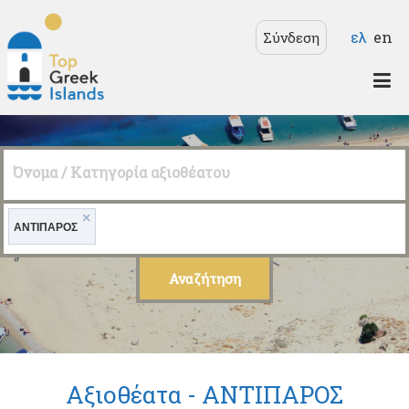
Παράκαμψη προς το
Γλώσσε
ελ
en
Σύνδεση
κυρίως περιεχόμενο
Top
Greek
Όνομα / Κατηγορία αξιοθέατου
Islands
×
ΑΝΤΙΠΑΡΟΣ
Αξιοθέατα -
ΑΝΤΙΠΑΡΟΣ