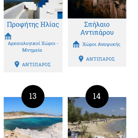
Προφήτης Ηλίας
Σπήλαιο
Αντιπάρου
Αρχαιολογικοί Χώροι -
Χώροι Αναψυχής
Μνημεία
ΑΝΤΙΠΑΡΟΣ
ΑΝΤΙΠΑΡΟΣ
13
14