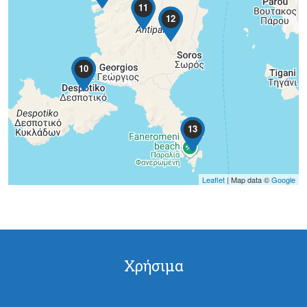
11
12
3
10
4
13
Leaflet
| Map data ©
Google
Χρήσιμα