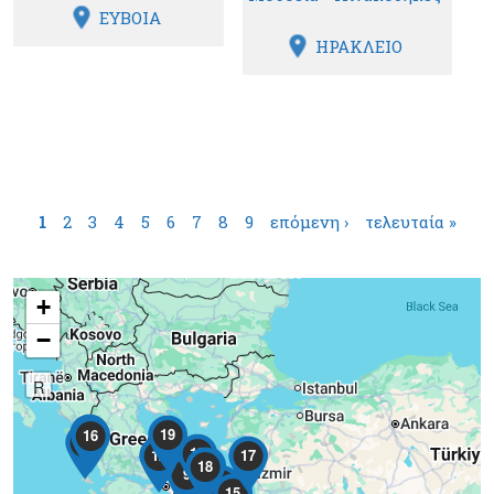
ΕΥΒΟΙΑ
ΗΡΑΚΛΕΙΟ
Σελίδες
1
2
3
4
5
6
7
8
9
επόμενη ›
τελευταία »
+
−
R
10
19
16
14
13
12
17
5
18
9
1
7
15