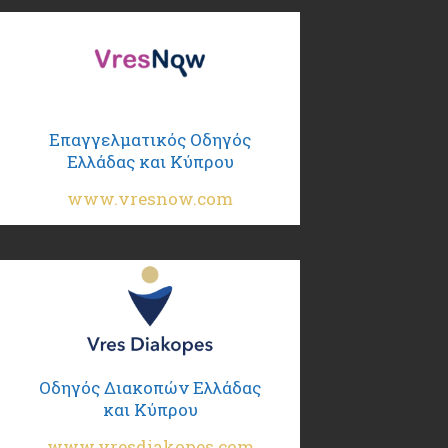
Επαγγελματικός Οδηγός
Ελλάδας και Κύπρου
www.vresnow.com
Οδηγός Διακοπών Ελλάδας
και Κύπρου
www.vresdiakopes.com