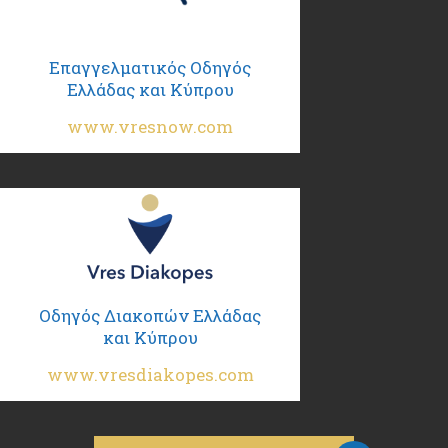
Επαγγελματικός Οδηγός
Ελλάδας και Κύπρου
www.vresnow.com
Οδηγός Διακοπών Ελλάδας
και Κύπρου
www.vresdiakopes.com