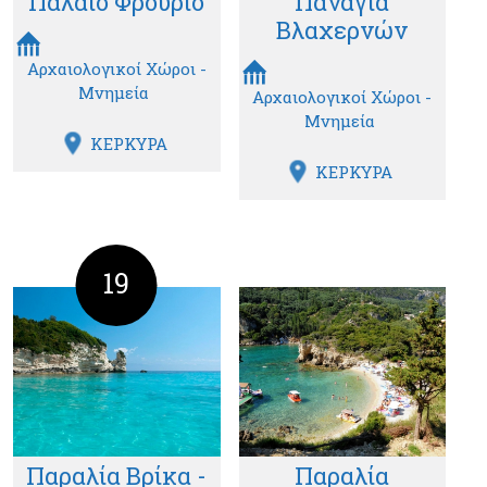
Παλαιό Φρούριο
Παναγία
Βλαχερνών
Αρχαιολογικοί Χώροι -
Μνημεία
Αρχαιολογικοί Χώροι -
Μνημεία
ΚΕΡΚΥΡΑ
ΚΕΡΚΥΡΑ
19
Παραλία Βρίκα -
Παραλία