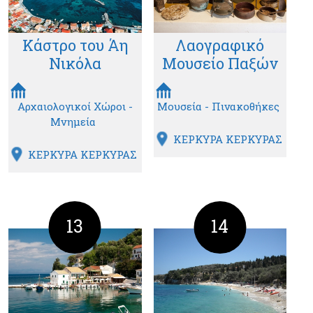
Κάστρο του Άη
Λαογραφικό
Νικόλα
Μουσείο Παξών
Αρχαιολογικοί Χώροι -
Μουσεία - Πινακοθήκες
Μνημεία
ΚΕΡΚΥΡΑ ΚΕΡΚΥΡΑΣ
ΚΕΡΚΥΡΑ ΚΕΡΚΥΡΑΣ
13
14