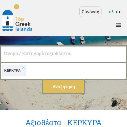
Παράκαμψη προς το
Γλώσσε
ελ
en
Σύνδεση
κυρίως περιεχόμενο
Top
Greek
Όνομα / Κατηγορία αξιοθέατου
Islands
×
ΚΕΡΚΥΡΑ
Αξιοθέατα -
ΚΕΡΚΥΡΑ