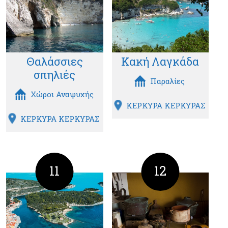
Θαλάσσιες
Κακή Λαγκάδα
σπηλιές
Παραλίες
Χώροι Αναψυχής
ΚΕΡΚΥΡΑ ΚΕΡΚΥΡΑΣ
ΚΕΡΚΥΡΑ ΚΕΡΚΥΡΑΣ
11
12