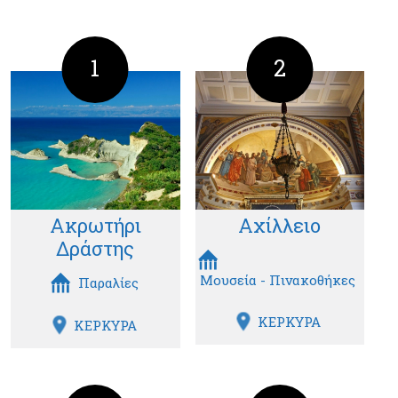
1
2
Ακρωτήρι
Αχίλλειο
Δράστης
Μουσεία - Πινακοθήκες
Παραλίες
ΚΕΡΚΥΡΑ
ΚΕΡΚΥΡΑ