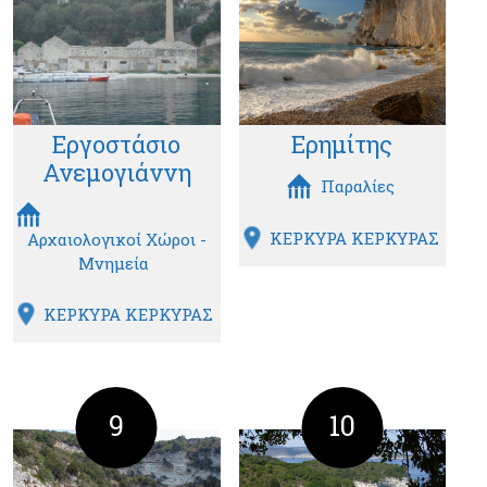
Εργοστάσιο
Ερημίτης
Ανεμογιάννη
Παραλίες
ΚΕΡΚΥΡΑ ΚΕΡΚΥΡΑΣ
Αρχαιολογικοί Χώροι -
Μνημεία
ΚΕΡΚΥΡΑ ΚΕΡΚΥΡΑΣ
9
10