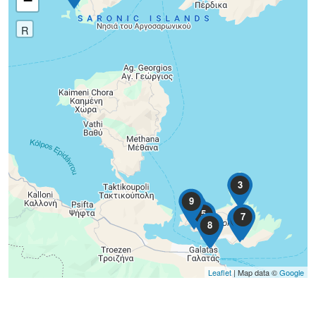
−
R
3
9
4
5
7
6
2
8
Leaflet
| Map data ©
Google