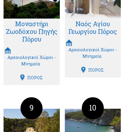
Μοναστήρι
Ναός Αγίου
Ζωοδόχου Πηγής
Γεωργίου Πόρος
Πόρου
Αρχαιολογικοί Χώροι -
Μνημεία
Αρχαιολογικοί Χώροι -
Μνημεία
ΠΟΡΟΣ
ΠΟΡΟΣ
9
10