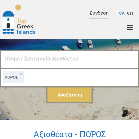
Παράκαμψη προς το
Γλώσσε
ελ
en
Σύνδεση
κυρίως περιεχόμενο
Top
Greek
Όνομα / Κατηγορία αξιοθέατου
Islands
×
ΠΟΡΟΣ
Αξιοθέατα -
ΠΟΡΟΣ