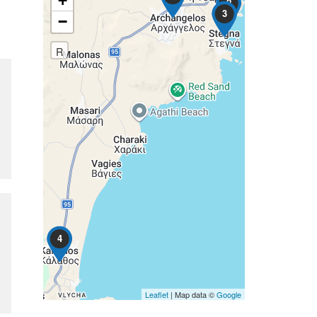
+
2
3
−
R
4
Leaflet
| Map data ©
Google