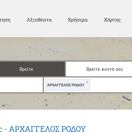
Παράκαμψη προς το
κυρίως περιεχόμενο
ary
τηση
Αξιοθέατα
Χρήσιμα
Χάρτης
Βρείτε
Βρείτε κοντά σας
×
ΑΡΧΑΓΓΕΛΟΣ ΡΟΔΟΥ
ς -
ΑΡΧΑΓΓΕΛΟΣ ΡΟΔΟΥ