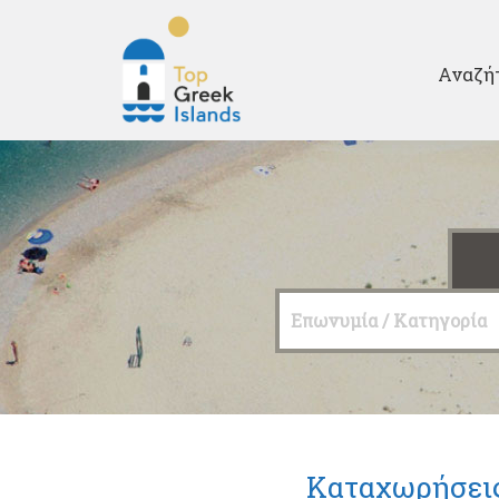
Second
Αναζή
Top
Greek
Islands
Επωνυμία / Κατηγορία
Καταχωρήσει