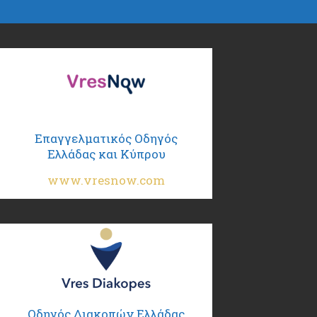
Επαγγελματικός Οδηγός
Ελλάδας και Κύπρου
www.vresnow.com
Οδηγός Διακοπών Ελλάδας