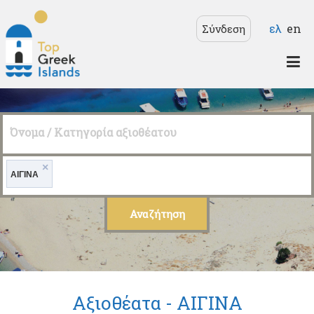
Παράκαμψη προς το
Γλώσσε
ελ
en
Σύνδεση
κυρίως περιεχόμενο
Top
Greek
Όνομα / Κατηγορία αξιοθέατου
Islands
×
ΑΙΓΙΝΑ
Αξιοθέατα -
ΑΙΓΙΝΑ