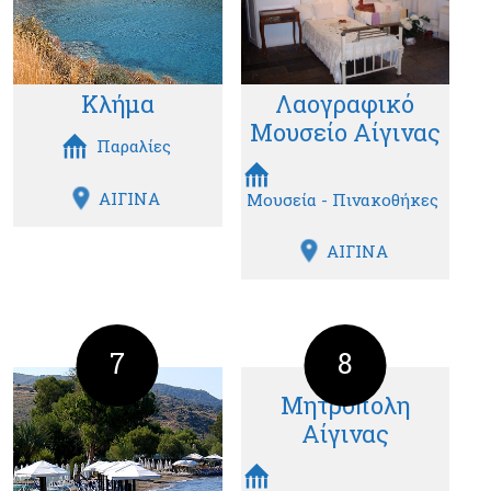
Κλήμα
Λαογραφικό
Μουσείο Αίγινας
Παραλίες
ΑΙΓΙΝΑ
Μουσεία - Πινακοθήκες
ΑΙΓΙΝΑ
7
8
Μητρόπολη
Αίγινας