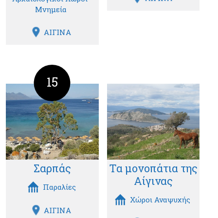
Μνημεία
ΑΙΓΙΝΑ
15
Σαρπάς
Τα μονοπάτια της
Αίγινας
Παραλίες
Χώροι Αναψυχής
ΑΙΓΙΝΑ